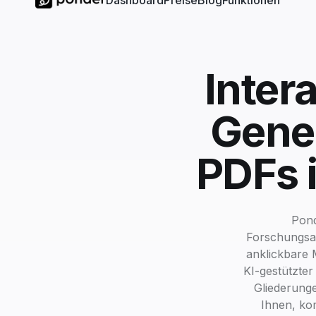
Dashboard
Preise
Blog
Funktionen
Inter
Gener
PDFs i
Pond
Forschungsar
anklickbare 
KI-gestützte
Gliederunge
Ihnen, ko