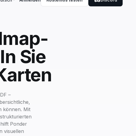
ndmap-
ln Sie
 Karten
PDF –
ersichtliche,
n können. Mit
trukturierten
hilft Ponder
 visuellen