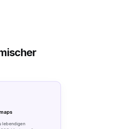
mischer
ndmaps
u lebendigen