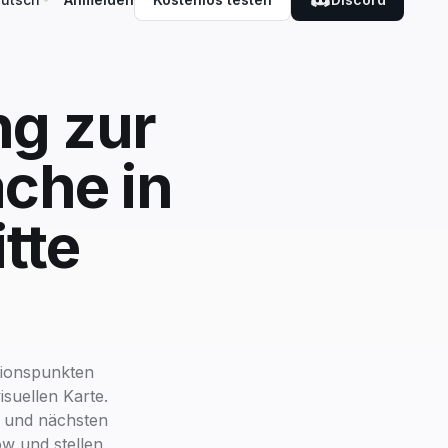
g zur
che in
tte
tionspunkten
suellen Karte.
 und nächsten
ow und stellen