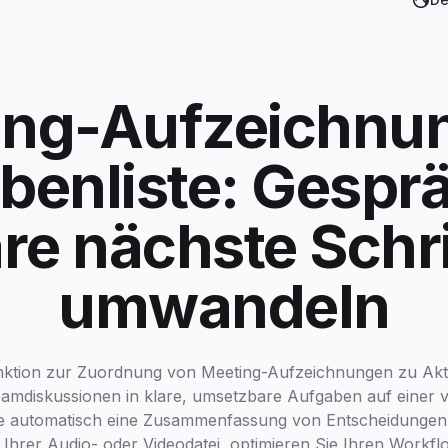
ing-Aufzeichnun
benliste: Gesprä
are nächste Schri
umwandeln
ktion zur Zuordnung von Meeting-Aufzeichnungen zu Ak
amdiskussionen in klare, umsetzbare Aufgaben auf einer vi
ie automatisch eine Zusammenfassung von Entscheidungen
 Ihrer Audio- oder Videodatei, optimieren Sie Ihren Workfl