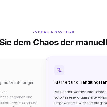
VORHER & NACHHER
 Sie dem Chaos der manuel
Klarheit und Handlungsfäh
gsaufzeichnungen
Mit Ponder werden Ihre Bespr
g von
ungen begraben und
sofort in eine organisierte Akti
rinnern, wer was gesagt
umgewandelt. Wichtige Aufgab