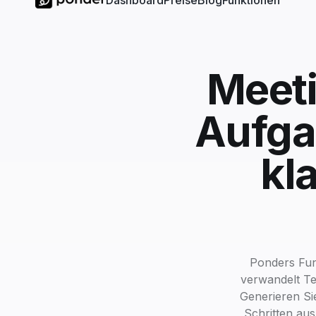
Dashboard
Preise
Blog
Funktionen
Meet
Aufga
kl
Ponders Fun
verwandelt Te
Generieren S
Schritten aus