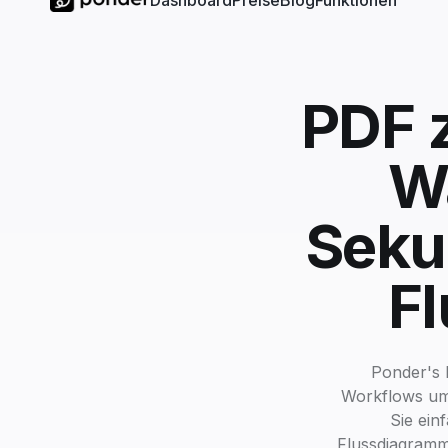
Dashboard
Preise
Blog
Funktionen
PDF 
Wa
Seku
F
Ponder's 
Workflows um 
Sie ein
Flussdiagramm 