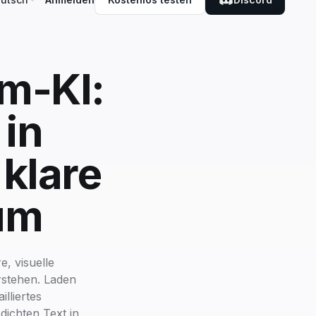
m-KI:
 in
klare
um
, visuelle
rstehen. Laden
lliertes
dichten Text in