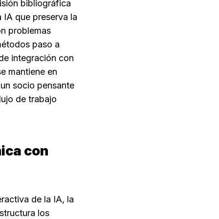
sión bibliográfica 
 IA que preserva la 
on problemas 
métodos paso a 
de integración con 
e mantiene en 
 un socio pensante 
ujo de trabajo 
ica con 
ctiva de la IA, la 
tructura los 