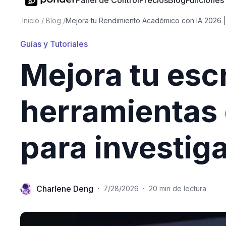
Panel de Control
Precios
Blog
Funciones
Inicio
/
Blog
/
Mejora tu Rendimiento Académico con IA 2026 |
Guías y Tutoriales
Mejora tu esc
herramientas 
para investig
Charlene Deng
·
·
7/28/2026
20 min de lectura