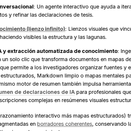
onversacional
: Un agente interactivo que ayuda a itera
s y refinar las declaraciones de tesis.
imiento (lienzo infinito)
: Lienzos visuales que vinc
haciendo visibles la estructura y las lagunas.
 y extracción automatizada de conocimiento
: Ing
un solo clic que transforma documentos en mapas de
o que permite a los investigadores organizar fuentes y e
estructurados, Markdown limpio o mapas mentales par
e mismo motor de resumen también impulsa herramienta
umen de declaraciones de IA
 para profesionales que
scripciones complejas en resúmenes visuales estructu
razonamiento interactivo más mapas estructurados) tr
ragmentadas en 
borradores coherentes
, conservando l