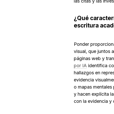
las citas y las inv
¿Qué caracterí
escritura aca
Ponder proporciona
visual, que juntos 
páginas web y trans
por IA
 identifica c
hallazgos en repres
evidencia visualme
o mapas mentales pa
y hacen explícita l
con la evidencia y