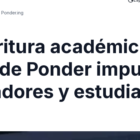
 Ponder.ing
ritura académic
de Ponder impu
adores y estudi