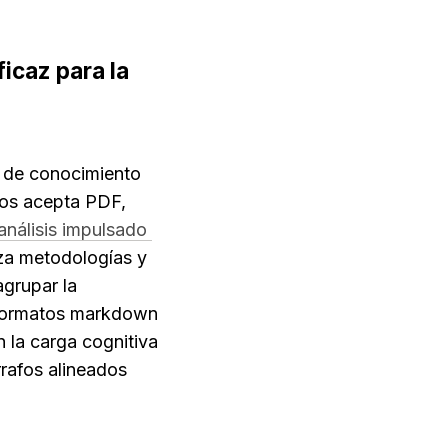
caz para la 
 de conocimiento 
vos acepta PDF, 
análisis impulsado 
iza metodologías y 
grupar la 
 formatos markdown 
 la carga cognitiva 
rafos alineados 