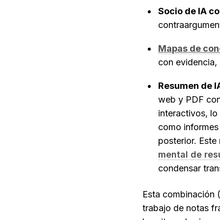
Socio de IA c
contraargumento
Mapas de conoc
con evidencia, 
Resumen de IA
web y PDF con 
interactivos, l
como informes 
posterior. Est
mental de res
condensar tran
Esta combinación (
trabajo de notas f