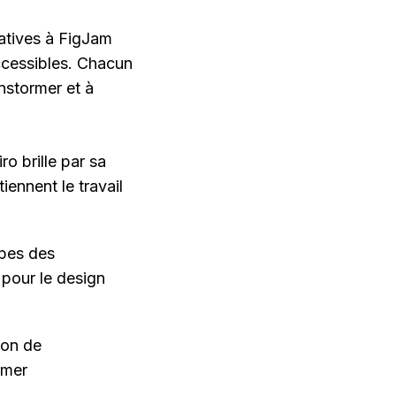
atives à FigJam 
ccessibles. Chacun 
stormer et à 
o brille par sa 
ennent le travail 
pes des 
 pour le design 
on de 
mer 