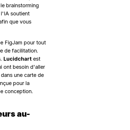
le brainstorming 
'IA soutient 
afin que vous 
ce FigJam pour tout 
 offrent plus de modèles d'atelier et de structure de facilitation. 
. 
Lucidchart
 est 
ont besoin d'aller 
s dans une carte de 
nçue pour la 
de conception.
eurs au-