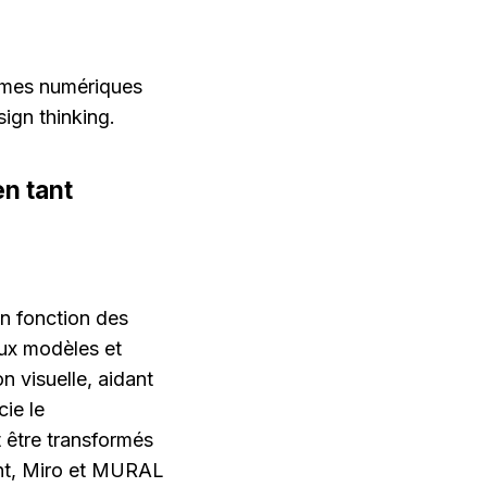
rmes numériques 
ign thinking.
 tant 
 fonction des 
ux modèles et 
 visuelle, aidant 
ie le 
être transformés 
ent, Miro et MURAL 