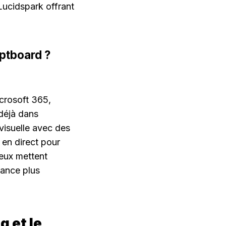
ucidspark offrant 
ptboard ?
rosoft 365, 
déjà dans 
isuelle avec des 
en direct pour 
eux mettent 
ance plus 
 et le 