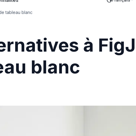
nnalités
 de tableau blanc
ternatives à Fig
leau blanc