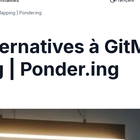
nnalités
Mapping | Ponder.ing
ternatives à Gi
 | Ponder.ing