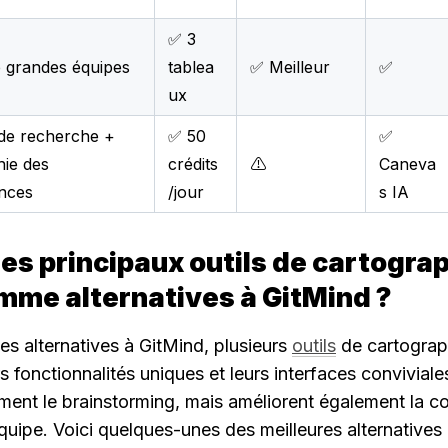
✅ 3
e grandes équipes
tablea
✅ Meilleur
✅
ux
de recherche +
✅ 50
✅
hie des
crédits
⚠️
Caneva
nces
/jour
s IA
les principaux outils de cartograp
mme alternatives à GitMind ?
s alternatives à GitMind, plusieurs 
outils
 de cartograp
s fonctionnalités uniques et leurs interfaces conviviales
ement le brainstorming, mais améliorent également la col
uipe. Voici quelques-unes des meilleures alternatives 