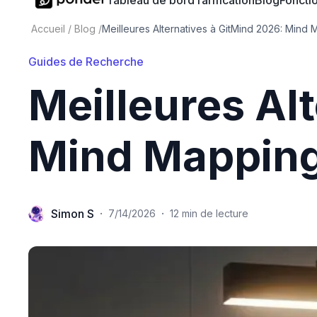
Tableau de bord
Tarification
Blog
Fonctio
Accueil
/
Blog
/
Meilleures Alternatives à GitMind 2026: Mind 
Guides de Recherche
Meilleures Al
Mind Mapping
Simon S
·
·
7/14/2026
12 min de lecture