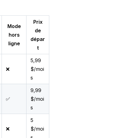
Prix
Mode
de
hors
dépar
ligne
t
5,99
❌
$/moi
s
9,99
✅
$/moi
s
5
❌
$/moi
s