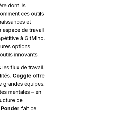
e dont ils 
comment ces outils 
naissances et 
n espace de travail 
étitive à GitMind. 
ures options 
outils innovants.
 Aucun outil de cartographie mentale ne convient à tous les flux de travail. 
ités. 
Coggle
 offre 
e grandes équipes. 
tes mentales – en 
ucture de 
 
Ponder
 fait ce 