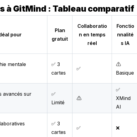
s à GitMind : Tableau comparatif
Collaboratio
Fonctio
Plan
déal pour
n en temps
nnalité
gratuit
réel
s IA
hie mentale
✅ 3
⚠️
✅
cartes
Basique
✅
rs avancés sur
✅
⚠️
XMind
Limité
AI
laboratives
✅ 3
✅
❌
cartes