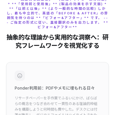
* **「使用前と使用後」** (製品の効果を示す文脈) *
**「以前と以後」** (より一般的な時間の比較) しか
し、最も中立的で、英語の「BEFORE & AFTER」の雰
囲気を持つのは **「ビフォー&アフター」** です。 --
- ご指定の形式に従い、直接翻訳のみを出力します。 **
ビフォー&アフター**
抽象的な理論から実用的な洞察へ：研
究フレームワークを視覚化する
Ponder利用前：PDFやメモに埋もれる日々
リサーチペーパーを手作業でふるいにかけ、ばらば
らの概念をつなぎ合わせて一貫性のある理論的枠組
みを構築しようと何時間も費やした。デスクには付
箋が散乱し、デジタルファイルはハイライトされた