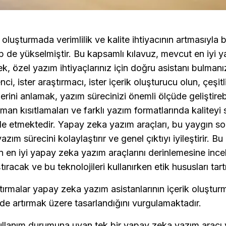
 oluşturmada verimlilik ve kalite ihtiyacının artmasıyla bir
ep de yükselmiştir. Bu kapsamlı kılavuz, mevcut en iyi 
ek, özel yazım ihtiyaçlarınız için doğru asistanı bulmanı
enci, ister araştırmacı, ister içerik oluşturucu olun, çeşit
erini anlamak, yazım sürecinizi önemli ölçüde geliştirebil
aman kısıtlamaları ve farklı yazım formatlarında kaliteyi
 etmektedir. Yapay zeka yazım araçları, bu yaygın soru
ım sürecini kolaylaştırır ve genel çıktıyı iyileştirir. Bu 
çin en iyi yapay zeka yazım araçlarını derinlemesine ince
aştıracak ve bu teknolojileri kullanırken etik hususları tar
ırmalar yapay zeka yazım asistanlarının içerik oluşturma
üde artırmak üzere tasarlandığını vurgulamaktadır.
ullanım durumuna uyan tek bir yapay zeka yazım aracı 