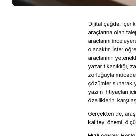
Dijital çağda, içerik
araçlarına olan tal
araçlarını inceleyer
olacaktır. İster öğr
araçlarının yetenekl
yazar tıkanıklığı, z
zorluğuyla mücadele
çözümler sunarak yaz
yazım ihtiyaçları i
özelliklerini karşıl
Gerçekten de, araşt
kaliteyi önemli ölç
Hızlı cevap:
 Her k