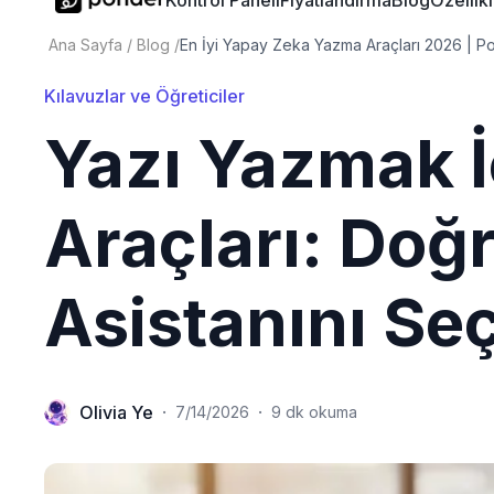
Kontrol Paneli
Fiyatlandırma
Blog
Özellik
Ana Sayfa
/
Blog
/
En İyi Yapay Zeka Yazma Araçları 2026 | P
Kılavuzlar ve Öğreticiler
Yazı Yazmak İ
Araçları: Doğ
Asistanını Se
Olivia Ye
·
·
7/14/2026
9 dk okuma