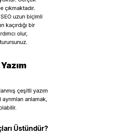
 öne çıkmaktadır. 
 SEO uzun biçimli 
n kaçırdığı bir 
ımcı olur, 
turursunuz.
 Yazım 
lanmış çeşitli yazım 
 ayrımları anlamak, 
labilir.
ları Üstündür?