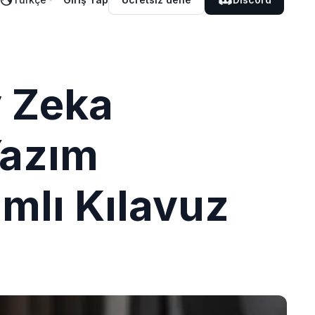
y Zeka
Yazım
mlı Kılavuz