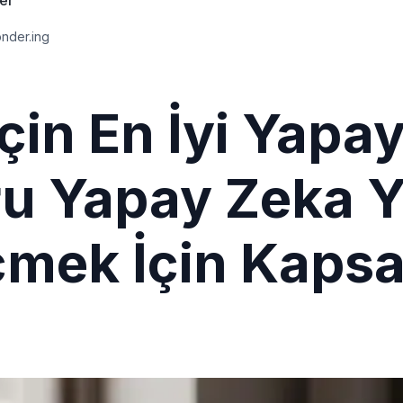
ler
onder.ing
çin En İyi Yapa
ru Yapay Zeka 
çmek İçin Kapsa