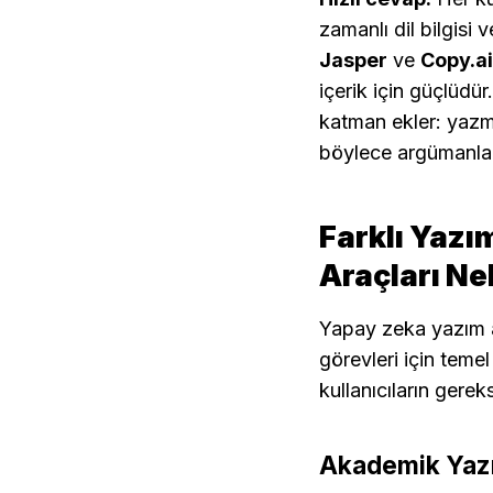
zamanlı dil bilgisi v
Jasper
 ve 
Copy.ai
içerik için güçlüdü
katman ekler: yazm
böylece argümanlar
Farklı Yazım
Araçları Ne
Yapay zeka yazım ara
görevleri için temel
kullanıcıların gerek
Akademik Yazı