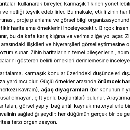
haritaları kullanarak bireyler, karmaşık fikirleri yönetilebili
ığı ve netliği teşvik edebilirler. Bu makale, etkili zihin har
ırtınası, proje planlama ve görsel bilgi organizasyonund
fikir haritalama örneklerini inceleyecektir. Birçok insan 
r, bu da kafa karışıklığına ve verimsizliğe yol açar. Zihi
er arasındaki ilişkileri ve hiyerarşileri görselleştirmesine 
çözüm sunar. Zihin haritalarının temel bileşenlerini, adı
dalarını gösteren belirli örnekleri derinlemesine inceley
 haritalama, karmaşık konular üzerindeki düşünceleri dı
za yardımcı olur. Güçlü örnekler arasında 
örümcek hari
 merkezi kavram), 
ağaç diyagramları
usal olmayan, çift yönlü bağlantılar) bulunur. Araştırmac
aritaları, görsel yapıyı bağlantılı kaynak materyallerle birl
tuvalinin sağladığı şeydir: her düğümün gerçek bir belge
ritası tarzı organizasyon.