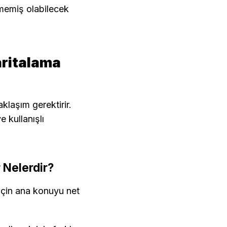
lmemiş olabilecek 
aritalama 
klaşım gerektirir. 
 kullanışlı 
r Nelerdir?
 için ana konuyu net 