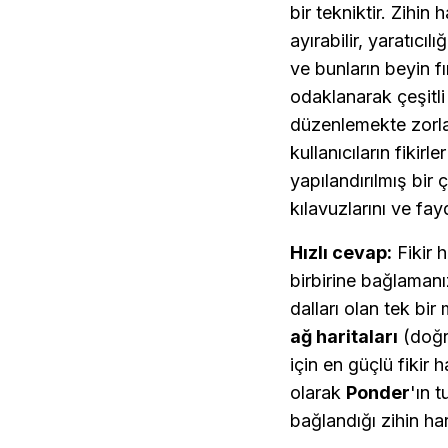
bir tekniktir. Zihin 
ayırabilir, yaratıcıl
ve bunların beyin f
odaklanarak çeşitli 
düzenlemekte zorlanı
kullanıcıların fikirl
yapılandırılmış bir 
kılavuzlarını ve fay
Hızlı cevap:
 Fikir
birbirine bağlamanı
dalları olan tek bir
ağ haritaları
 (doğr
için en güçlü fikir h
olarak 
Ponder
'ın 
bağlandığı zihin ha