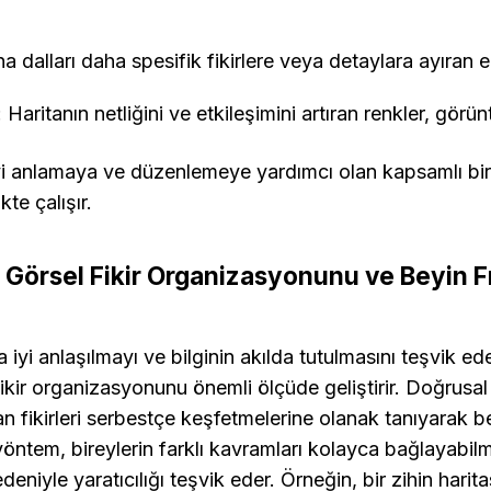
na dalları daha spesifik fikirlere veya detaylara ayıran e
: Haritanın netliğini ve etkileşimini artıran renkler, görü
iyi anlamaya ve düzenlemeye yardımcı olan kapsamlı bir 
kte çalışır.
ı Görsel Fikir Organizasyonunu ve Beyin Fır
ha iyi anlaşılmayı ve bilginin akılda tutulmasını teşvik ede
ikir organizasyonunu önemli ölçüde geliştirir. Doğrusa
n fikirleri serbestçe keşfetmelerine olanak tanıyarak beyi
 yöntem, bireylerin farklı kavramları kolayca bağlayabilmes
eniyle yaratıcılığı teşvik eder. Örneğin, bir zihin harita