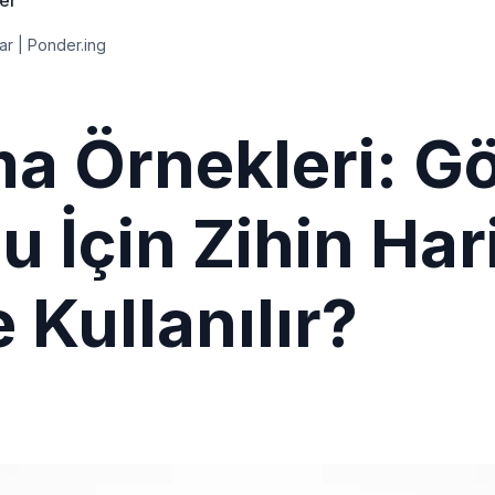
ler
lar | Ponder.ing
ma Örnekleri: Gö
İçin Zihin Hari
 Kullanılır?