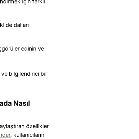
ndirmek için farklı 
ilde dalları 
çgörüler edinin ve 
 bilgilendirici bir 
da Nasıl 
ylaştıran özellikler 
nder
, kullanıcıların 