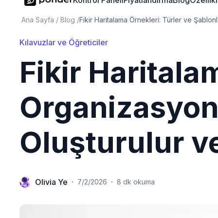
Kontrol Paneli
Fiyatlandırma
Blog
Özellik
Ana Sayfa
/
Blog
/
Fikir Haritalama Örnekleri: Türler ve Şablon
Kılavuzlar ve Öğreticiler
Fikir Haritala
Organizasyonu 
Oluşturulur ve
Olivia Ye
·
·
7/2/2026
8 dk okuma