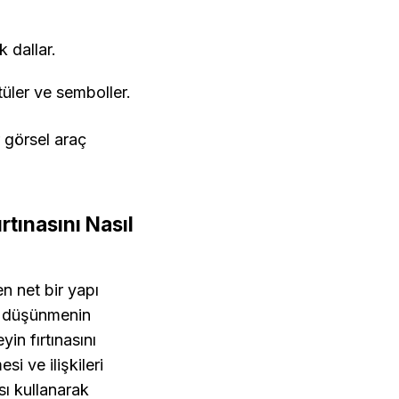
k dallar.
ntüler ve semboller.
görsel araç 
tınasını Nasıl 
n net bir yapı 
l düşünmenin 
n fırtınasını 
i ve ilişkileri 
sı kullanarak 