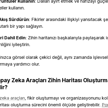
rüntüler Kullanın
: Dalları ayırt etmek ve hafızayı güçle
ller kullanın.
 Akış Sürdürün
: Fikirler arasındaki ilişkiyi yansıtacak şek
arlı bir yapı sağlayın.
ri Dahil Edin
: Zihin haritanızı başkalarıyla paylaşarak i
liğini iyileştirin.
ızca görsel olarak çekici değil, aynı zamanda işlevsel ve
turmaya yardımcı olur.
pay Zeka Araçları Zihin Haritası Oluşturma
ir?
zeka araçları
, fikir oluşturmayı ve organizasyonunu kola
itası oluşturma sürecini önemli ölçüde geliştirebilir. 
Po