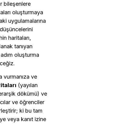
r bileşenlere 
itaları oluşturmaya 
aki uygulamalarına 
düşüncelerini 
n haritaları, 
olanak tanıyan 
m adım oluşturma 
eceğiz.
şa vurmanıza ve 
taları
 (yayılan 
 (bir konunun hiyerarşik dökümü) ve 
ılar ve öğrenciler 
eştirir; ki bu tam 
ye veya kanıt izine 