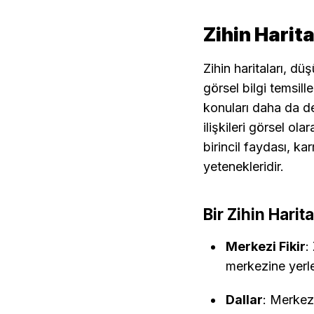
Zihin Harit
Zihin haritaları, dü
görsel bilgi temsille
konuları daha da de
ilişkileri görsel ola
birincil faydası, ka
yetenekleridir.
Bir Zihin Harit
Merkezi Fikir
:
merkezine yerleş
Dallar
: Merkezi