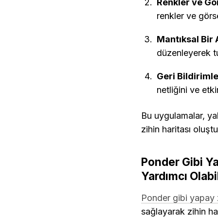
Renkler ve Gö
renkler ve görse
Mantıksal Bir
düzenleyerek tut
Geri Bildirimle
netliğini ve etkin
Bu uygulamalar, yaln
zihin haritası oluş
Ponder Gibi Ya
Yardımcı Olabil
Ponder gibi yapay 
sağlayarak zihin har