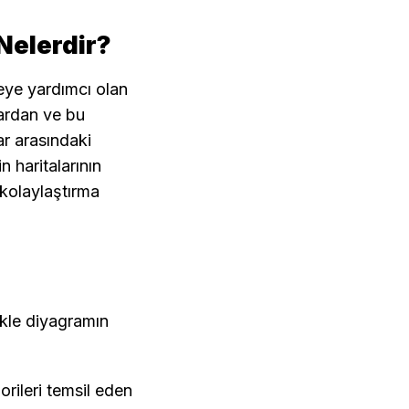
 Nelerdir?
meye yardımcı olan 
lardan ve bu 
r arasındaki 
n haritalarının 
 kolaylaştırma 
kle diyagramın 
rileri temsil eden 