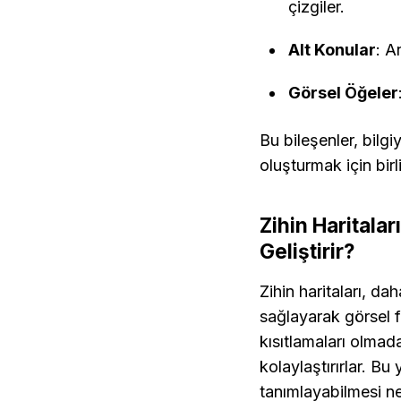
çizgiler.
Alt Konular
: A
Görsel Öğeler
Bu bileşenler, bilg
oluşturmak için birli
Zihin Haritalar
Geliştirir?
Zihin haritaları, da
sağlayarak görsel f
kısıtlamaları olmada
kolaylaştırırlar. Bu
tanımlayabilmesi ned