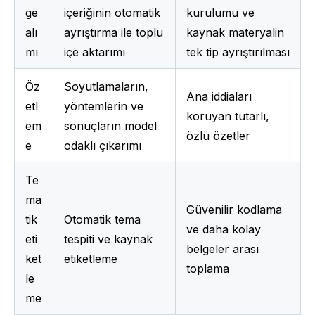
ge 
içeriğinin otomatik 
kurulumu ve 
alı
ayrıştırma ile toplu 
kaynak materyalin 
mı
içe aktarımı
tek tip ayrıştırılması
Öz
Soyutlamaların, 
Ana iddiaları 
etl
yöntemlerin ve 
koruyan tutarlı, 
em
sonuçların model 
özlü özetler
e
odaklı çıkarımı
Te
ma
Güvenilir kodlama 
tik 
Otomatik tema 
ve daha kolay 
eti
tespiti ve kaynak 
belgeler arası 
ket
etiketleme
toplama
le
me