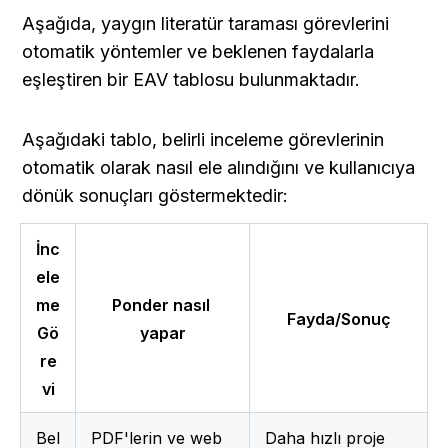
Aşağıda, yaygın literatür taraması görevlerini 
otomatik yöntemler ve beklenen faydalarla 
eşleştiren bir EAV tablosu bulunmaktadır.
Aşağıdaki tablo, belirli inceleme görevlerinin 
otomatik olarak nasıl ele alındığını ve kullanıcıya 
dönük sonuçları göstermektedir:
İnc
ele
me 
Ponder nasıl 
Fayda/Sonuç
Gö
yapar
re
vi
Bel
PDF'lerin ve web 
Daha hızlı proje 