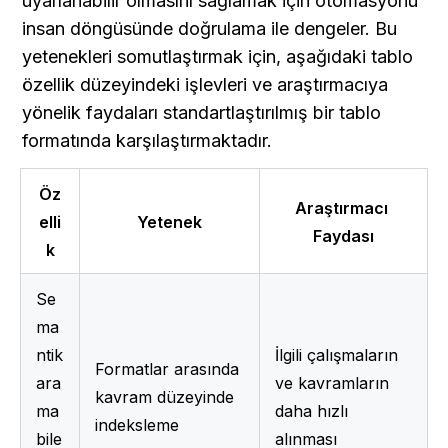
uyarlanabilir olmasını sağlamak için otomasyonu 
insan döngüsünde doğrulama ile dengeler. Bu 
yetenekleri somutlaştırmak için, aşağıdaki tablo 
özellik düzeyindeki işlevleri ve araştırmacıya 
yönelik faydaları standartlaştırılmış bir tablo 
formatında karşılaştırmaktadır.
Öz
Araştırmacı 
elli
Yetenek
Faydası
k
Se
ma
ntik 
İlgili çalışmaların 
Formatlar arasında 
ara
ve kavramların 
kavram düzeyinde 
ma 
daha hızlı 
indeksleme
bile
alınması