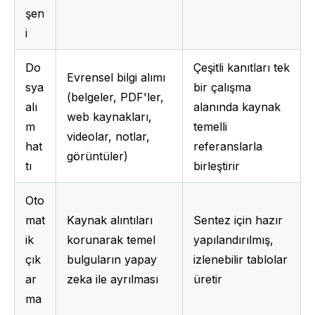
şen
i
Do
Çeşitli kanıtları tek 
Evrensel bilgi alımı 
sya 
bir çalışma 
(belgeler, PDF'ler, 
alı
alanında kaynak 
web kaynakları, 
m 
temelli 
videolar, notlar, 
hat
referanslarla 
görüntüler)
tı
birleştirir
Oto
mat
Kaynak alıntıları 
Sentez için hazır 
ik 
korunarak temel 
yapılandırılmış, 
çık
bulguların yapay 
izlenebilir tablolar 
ar
zeka ile ayrılması
üretir
ma