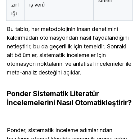
setleri
zırl
ış veri)
ığı
Bu tablo, her metodolojinin insan denetimini 
kaldırmadan otomasyondan nasıl faydalandığını 
netleştirir, bu da geçerlilik için temeldir. Sonraki 
alt bölümler, sistematik incelemeler için 
otomasyon noktalarını ve anlatısal incelemeler ile 
meta-analiz desteğini açıklar.
Ponder Sistematik Literatür 
İncelemelerini Nasıl Otomatikleştirir?
Ponder, sistematik inceleme adımlarından 
bazılarını otomatikleştirir: semantik arama aday 