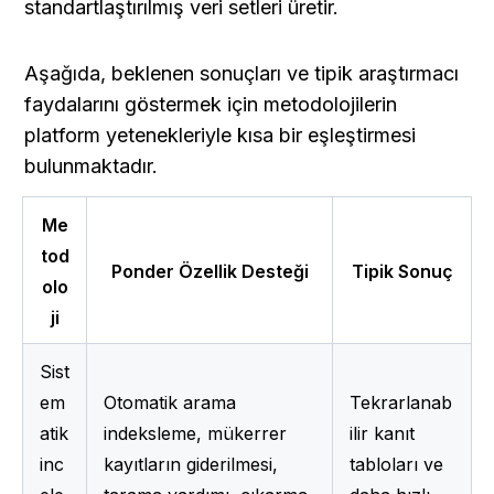
standartlaştırılmış veri setleri üretir.
Aşağıda, beklenen sonuçları ve tipik araştırmacı 
faydalarını göstermek için metodolojilerin 
platform yetenekleriyle kısa bir eşleştirmesi 
bulunmaktadır.
Me
tod
Ponder Özellik Desteği
Tipik Sonuç
olo
ji
Sist
em
Otomatik arama 
Tekrarlanab
atik 
indeksleme, mükerrer 
ilir kanıt 
inc
kayıtların giderilmesi, 
tabloları ve 