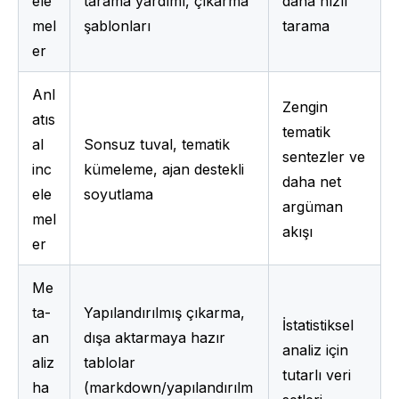
ele
tarama yardımı, çıkarma 
daha hızlı 
mel
şablonları
tarama
er
Anl
Zengin 
atıs
tematik 
al 
Sonsuz tuval, tematik 
sentezler ve 
inc
kümeleme, ajan destekli 
daha net 
ele
soyutlama
argüman 
mel
akışı
er
Me
ta-
Yapılandırılmış çıkarma, 
İstatistiksel 
an
dışa aktarmaya hazır 
analiz için 
aliz 
tablolar 
tutarlı veri 
ha
(markdown/yapılandırılm