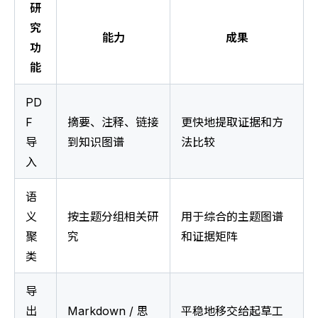
研
究
能力
成果
功
能
PD
F 
摘要、注释、链接
更快地提取证据和方
导
到知识图谱
法比较
入
语
义
按主题分组相关研
用于综合的主题图谱
聚
究
和证据矩阵
类
导
出
Markdown / 思
平稳地移交给起草工