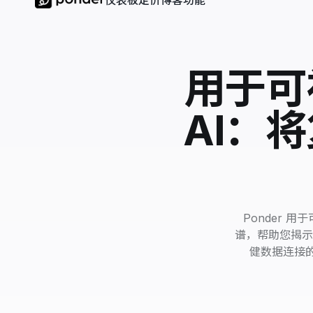
仪表板
定价
博客
功能
用于可
AI：
Ponder 
谱，帮助您揭示
健数据连接