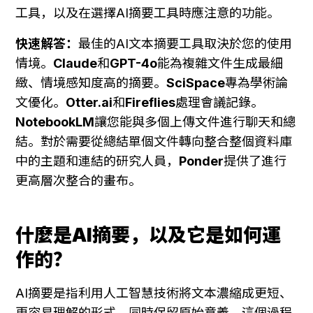
工具，以及在選擇AI摘要工具時應注意的功能。
快速解答：
最佳的AI文本摘要工具取決於您的使用
情境。
Claude
和
GPT-4o
能為複雜文件生成最細
緻、情境感知度高的摘要。
SciSpace
專為學術論
文優化。
Otter.ai
和
Fireflies
處理會議記錄。
NotebookLM
讓您能與多個上傳文件進行聊天和總
結。對於需要從總結單個文件轉向整合整個資料庫
中的主題和連結的研究人員，
Ponder
提供了進行
更高層次整合的畫布。
什麼是AI摘要，以及它是如何運
作的？
AI摘要是指利用人工智慧技術將文本濃縮成更短、
更容易理解的形式，同時保留原始意義。這個過程