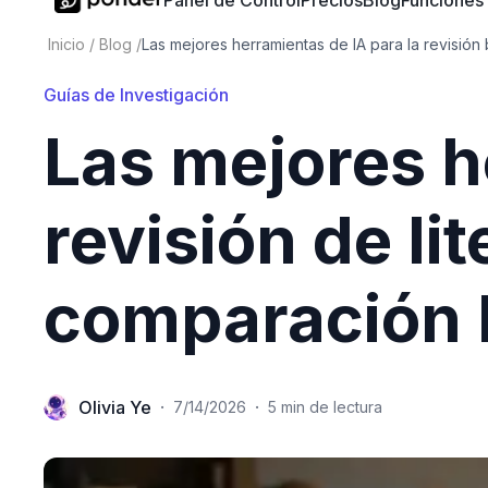
Panel de Control
Precios
Blog
Funciones
Inicio
/
Blog
/
Las mejores herramientas de IA para la revisió
Guías de Investigación
Las mejores h
revisión de li
comparación 
Olivia Ye
·
·
7/14/2026
5 min de lectura