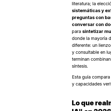
literatura; la elec
sistemáticas y ex
preguntas con bas
conversar con do
para 
sintetizar m
donde la mayoría d
diferente: un lienz
y consultable en lu
terminan combinand
síntesis.
Esta guía compara l
y capacidades veri
Lo que realm