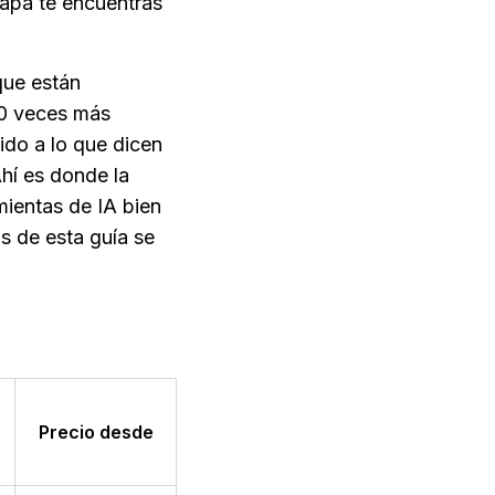
apa te encuentras 
ue están 
0 veces más 
do a lo que dicen 
í es donde la 
ientas de IA bien 
 de esta guía se 
Precio desde