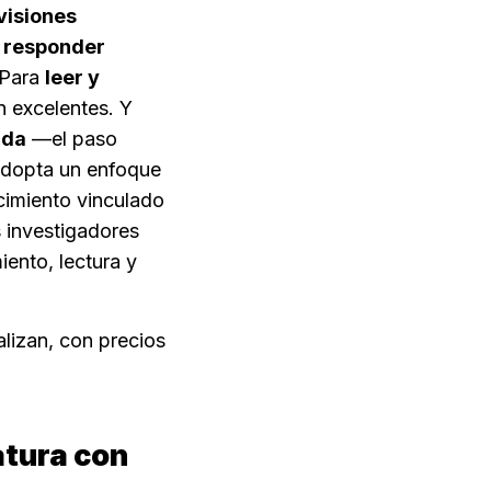
visiones 
 
responder 
Para 
leer y 
excelentes. Y 
ada
 —el paso 
adopta un enfoque 
cimiento vinculado 
 investigadores 
nto, lectura y 
lizan, con precios 
tura con 