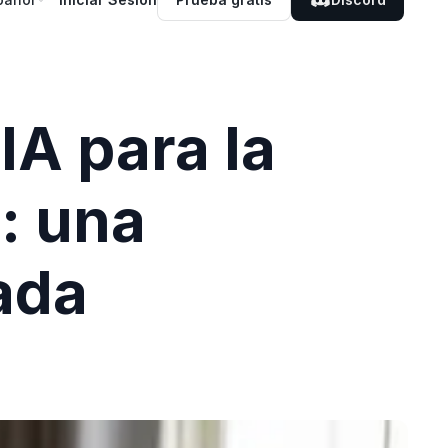
IA para la
6: una
ada