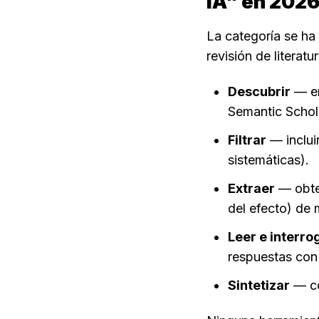
IA" en 202
La categoría se ha 
revisión de literat
Descubrir
 — e
Semantic Schol
Filtrar
 — inclui
sistemáticas).
Extraer
 — obte
del efecto) de
Leer e interro
respuestas con 
Sintetizar
 — c