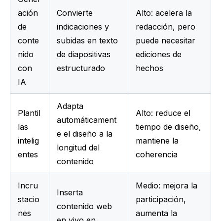
ación 
Convierte 
Alto: acelera la 
de 
indicaciones y 
redacción, pero 
conte
subidas en texto 
puede necesitar 
nido 
de diapositivas 
ediciones de 
con 
estructurado
hechos
IA
Adapta 
Plantil
Alto: reduce el 
automáticament
las 
tiempo de diseño, 
e el diseño a la 
intelig
mantiene la 
longitud del 
entes
coherencia
contenido
Incru
Medio: mejora la 
Inserta 
stacio
participación, 
contenido web 
nes 
aumenta la 
en vivo en 