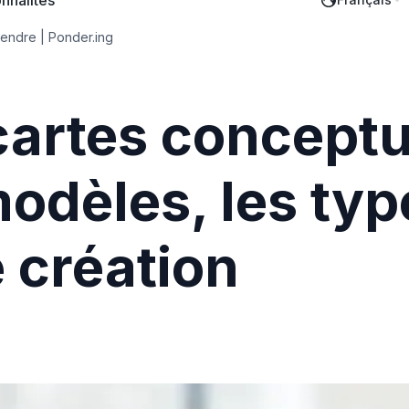
nnalités
endre | Ponder.ing
artes conceptue
odèles, les type
 création