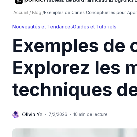
Tableau de bord
Tarification
Blog
Fonctio
Accueil
/
Blog
/
Exemples de Cartes Conceptuelles pour Appr
Nouveautés et Tendances
Guides et Tutoriels
Exemples de c
Explorez les m
techniques de
Olivia Ye
·
·
7/2/2026
10 min de lecture