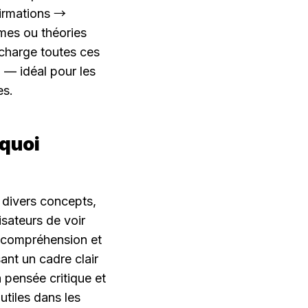
firmations → 
mes ou théories 
charge toutes ces 
— idéal pour les 
es.
quoi 
 divers concepts, 
sateurs de voir 
e compréhension et 
nt un cadre clair 
 pensée critique et 
tiles dans les 