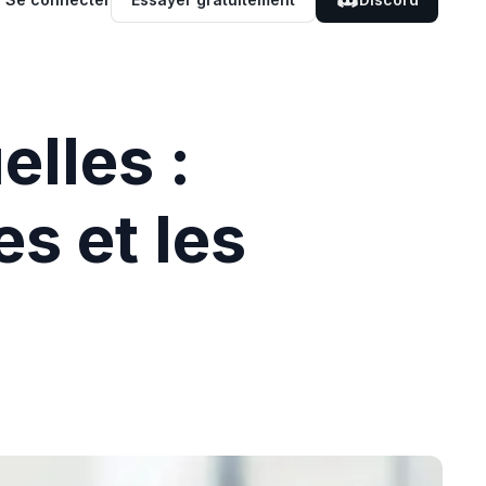
lles :
s et les