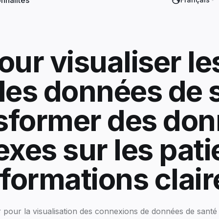
nnalités
our visualiser le
 les données de s
sformer des do
xes sur les pati
nformations clair
 pour la visualisation des connexions de données de santé