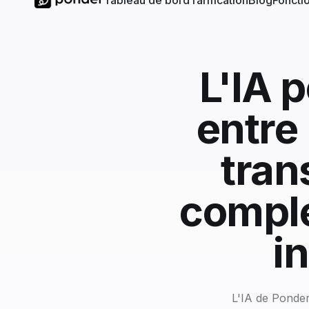
Tableau de bord
Tarification
Blog
Fonctio
L'IA p
entre
tran
comple
i
L'IA de Ponder