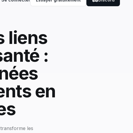
s liens
anté :
nnées
ents en
es
 transforme les