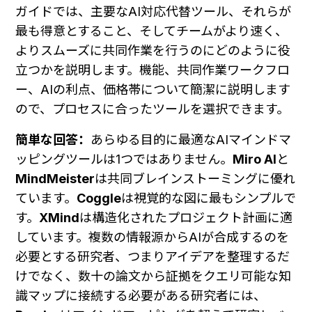
ガイドでは、主要なAI対応代替ツール、それらが
最も得意とすること、そしてチームがより速く、
よりスムーズに共同作業を行うのにどのように役
立つかを説明します。機能、共同作業ワークフロ
ー、AIの利点、価格帯について簡潔に説明します
ので、プロセスに合ったツールを選択できます。
簡単な回答：
あらゆる目的に最適なAIマインドマ
ッピングツールは1つではありません。
Miro AI
と
MindMeister
は共同ブレインストーミングに優れ
ています。
Coggle
は視覚的な図に最もシンプルで
す。
XMind
は構造化されたプロジェクト計画に適
しています。複数の情報源からAIが合成するのを
必要とする研究者、つまりアイデアを整理するだ
けでなく、数十の論文から証拠をクエリ可能な知
識マップに接続する必要がある研究者には、