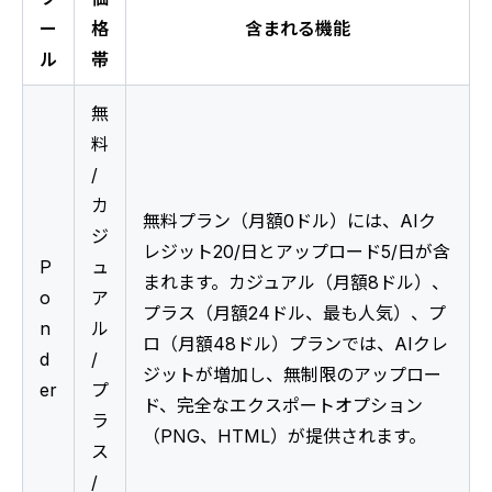
ー
格
含まれる機能
ル
帯
無
料 
/ 
カ
無料プラン（月額0ドル）には、AIク
ジ
レジット20/日とアップロード5/日が含
P
ュ
まれます。カジュアル（月額8ドル）、
o
ア
プラス（月額24ドル、最も人気）、プ
n
ル 
ロ（月額48ドル）プランでは、AIクレ
d
/ 
ジットが増加し、無制限のアップロー
er
プ
ド、完全なエクスポートオプション
ラ
（PNG、HTML）が提供されます。
ス 
/ 