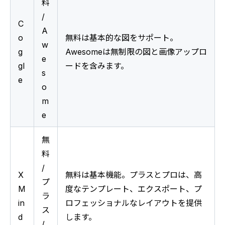
料 
/ 
C
A
o
無料は基本的な図をサポート。
w
g
Awesomeは無制限の図と画像アップロ
e
gl
ードを含みます。
s
e
o
m
e
無
料 
/ 
X
無料は基本機能。プラスとプロは、高
プ
M
度なテンプレート、エクスポート、プ
ラ
in
ロフェッショナルなレイアウトを提供
ス 
d
します。
/ 