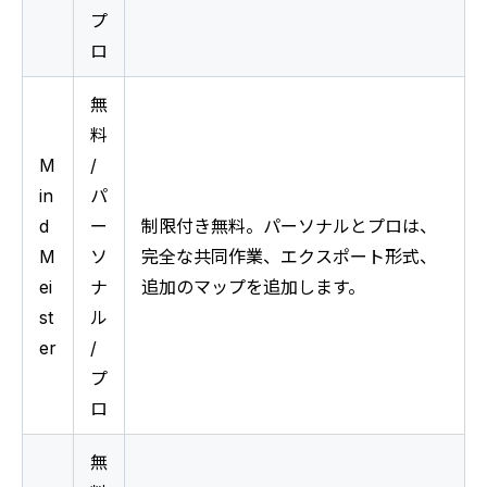
プ
ロ
無
料 
M
/ 
in
パ
d
ー
制限付き無料。パーソナルとプロは、
M
ソ
完全な共同作業、エクスポート形式、
ei
ナ
追加のマップを追加します。
st
ル 
er
/ 
プ
ロ
無