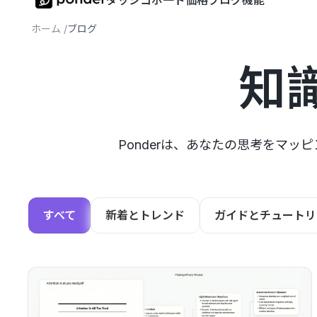
ダッシコボ一ド
価格
ブログ
機能
ホーム
/
ブログ
知
Ponderは、あなたの思考をマ
すべて
新着とトレンド
ガイドとチュートリ