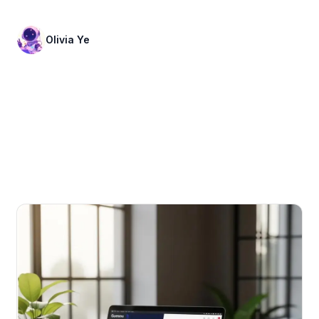
年。
Olivia Ye