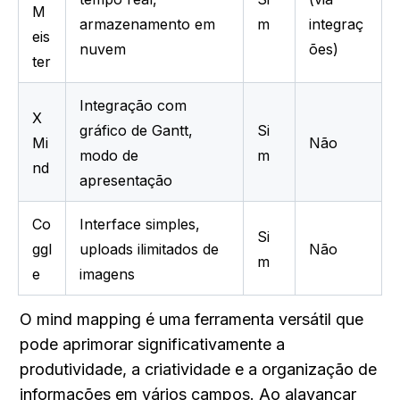
M
armazenamento em 
m
integraç
eis
nuvem
ões)
ter
Integração com 
X
gráfico de Gantt, 
Si
Mi
Não
modo de 
m
nd
apresentação
Co
Interface simples, 
Si
ggl
uploads ilimitados de 
Não
m
e
imagens
O mind mapping é uma ferramenta versátil que 
pode aprimorar significativamente a 
produtividade, a criatividade e a organização de 
informações em vários campos. Ao alavancar 