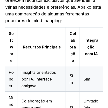
oferecem recursos exclusivos que atendem a 
várias necessidades e preferências. Abaixo está 
uma comparação de algumas ferramentas 
populares de mind mapping:
So
Col
ft
ab
Integra
w
Recursos Principais
ora
ção 
ar
çã
com IA
e
o
Po
Insights orientados 
Si
nd
por IA, interface 
Sim
m
er
amigável
Mi
Colaboração em 
Limitado 
nd
tempo real, 
Si
(via 