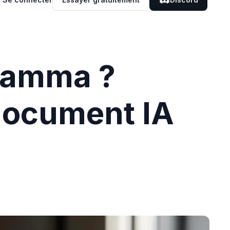
 Gamma ?
 document IA