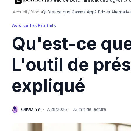
Tableau de bord
Tarification
Blog
Fonctio
Accueil
/
Blog
/
Qu'est-ce que Gamma App? Prix et Alternativ
Avis sur les Produits
Qu'est-ce que
L'outil de pr
expliqué
Olivia Ye
·
·
7/28/2026
23 min de lecture