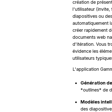
création de présen
l'utilisateur (invit
diapositives ou des
automatiquement la 
créer rapidement d
documents web natif
d'itération. Vous t
évidence les élémen
utilisateurs typique
L'application Gamma
Génération de
*outlines* de d
Modèles intel
des diapositive